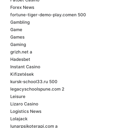
Forex News
fortune-tiger-demo-play.comen 500
Gambling
Game
Games
Gaming
grizh.net a
Hadesbet
Instant Casino
Kifizetések
kursk-school33.ru 500
legacyschoolspune.com 2
Leisure
Lizaro Casino
Logistics News
Lolajack
lunarpsikoterapi.com a