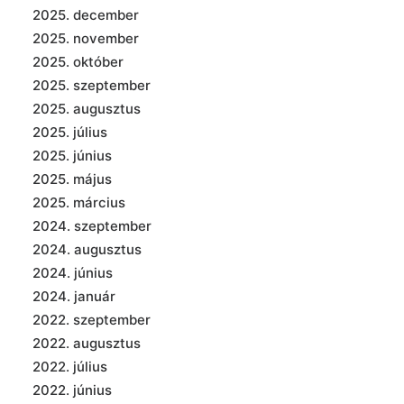
2025. december
2025. november
2025. október
2025. szeptember
2025. augusztus
2025. július
2025. június
2025. május
2025. március
2024. szeptember
2024. augusztus
2024. június
2024. január
2022. szeptember
2022. augusztus
2022. július
2022. június