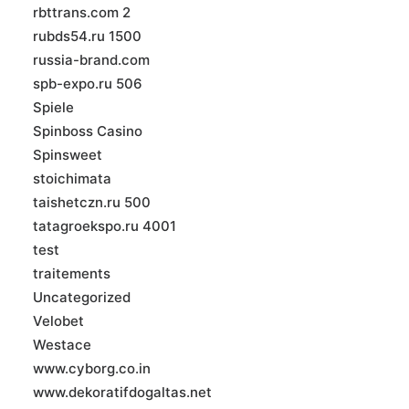
rbttrans.com 2
rubds54.ru 1500
russia-brand.com
spb-expo.ru 506
Spiele
Spinboss Casino
Spinsweet
stoichimata
taishetczn.ru 500
tatagroekspo.ru 4001
test
traitements
Uncategorized
Velobet
Westace
www.cyborg.co.in
www.dekoratifdogaltas.net