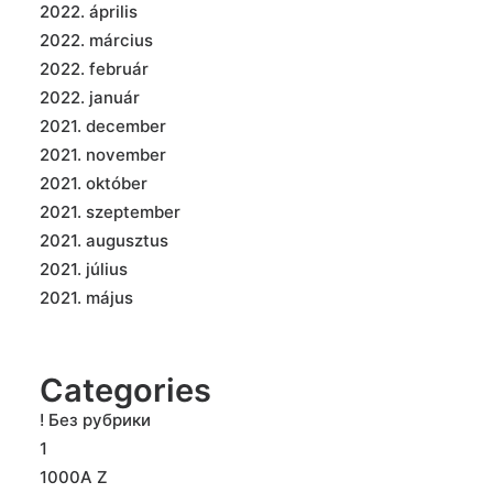
2022. április
2022. március
2022. február
2022. január
2021. december
2021. november
2021. október
2021. szeptember
2021. augusztus
2021. július
2021. május
Categories
! Без рубрики
1
1000A Z