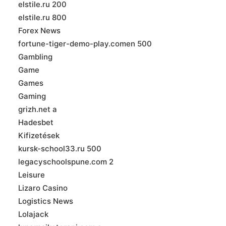
elstile.ru 200
elstile.ru 800
Forex News
fortune-tiger-demo-play.comen 500
Gambling
Game
Games
Gaming
grizh.net a
Hadesbet
Kifizetések
kursk-school33.ru 500
legacyschoolspune.com 2
Leisure
Lizaro Casino
Logistics News
Lolajack