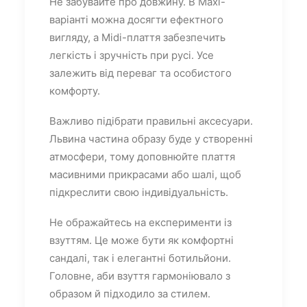
Не забувайте про довжину. В Maxi-
варіанті можна досягти ефектного
вигляду, а Midi-плаття забезпечить
легкість і зручність при русі. Усе
залежить від переваг та особистого
комфорту.
Важливо підібрати правильні аксесуари.
Львина частина образу буде у створенні
атмосфери, тому доповнюйте плаття
масивними прикрасами або шалі, щоб
підкреслити свою індивідуальність.
Не ображайтесь на експерименти із
взуттям. Це може бути як комфортні
сандалі, так і елегантні ботильйони.
Головне, аби взуття гармоніювало з
образом й підходило за стилем.