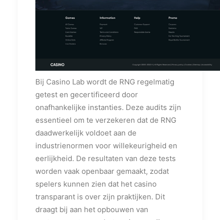
Bij Casino Lab wordt de RNG regelmatig
getest en gecertificeerd door
onafhankelijke instanties. Deze audits zijn
essentieel om te verzekeren dat de RNG
daadwerkelijk voldoet aan de
industrienormen voor willekeurigheid en
eerlijkheid. De resultaten van deze tests
worden vaak openbaar gemaakt, zodat
spelers kunnen zien dat het casino
transparant is over zijn praktijken. Dit
draagt bij aan het opbouwen van