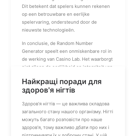
Dit betekent dat spelers kunnen rekenen
op een betrouwbare en eerlijke
spelervaring, ondersteund door de
nieuwste technologieën.
In conclusie, de Random Number
Generator speelt een onmiskenbare rol in
de werking van Casino Lab. Het waarborgt
niet alleen de eerlijkheid en integriteit van
de spellen, maar verhoogt ook de algehele
Найкращі поради для
speelervaring voor de gebruikers. Door te
здоров'я нігтів
investeren in geavanceerde RNG-
technologie en transparante praktijken,
Здоров'я нігтів — це важлива складова
positioneert Casino Lab zich als een
загального стану нашого організму. Нігті
betrouwbare speler in de online
можуть багато розповісти про наше
gokindustrie.
здоров'я, тому важливо дбати про них і
підтримувати їх у доброму стані. У цій