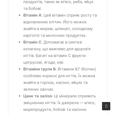
продуктів, таких як м'ясо, риба, яйця
та бобові.
Вітамін A
: Цей вітамін сприяє росту та
відновленню клітин. Його можна
знайти в моркві, шпинаті, солодкому
картоплі та молочних продуктах.
Вітамін C
: Допомагає в синтезі
колагену, що важливо для здоров'я
нігтів. Багаті на вітамін C фрукти:
цитрусові, ягоди, ківі.
Вітаміни групи B
: Вітаміни B7 (біотин)
особливо корисні для нігтів. Їх можна
знайти в горіхах, насінні, яйцях та
зелених овочах.
Цинк та залізо
: Ці мінерали сприяють
зміцненню нігтів. Їх джерела — м'ясо,
морепродукти, бобові та насіння.