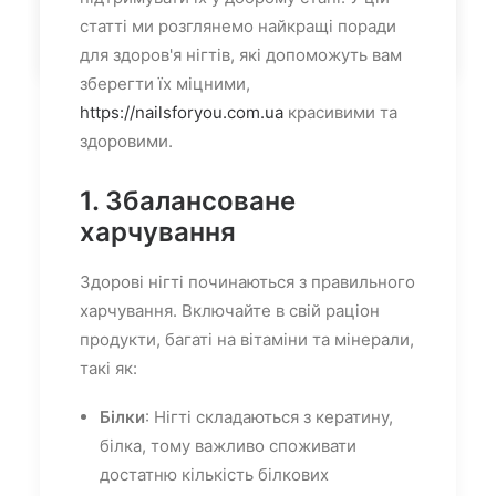
by admin
статті ми розглянемо найкращі поради
для здоров'я нігтів, які допоможуть вам
зберегти їх міцними,
https://nailsforyou.com.ua
красивими та
здоровими.
1. Збалансоване
харчування
Здорові нігті починаються з правильного
харчування. Включайте в свій раціон
продукти, багаті на вітаміни та мінерали,
такі як:
Білки
: Нігті складаються з кератину,
білка, тому важливо споживати
достатню кількість білкових