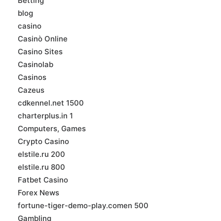
Betting
blog
casino
Casinò Online
Casino Sites
Casinolab
Casinos
Cazeus
cdkennel.net 1500
charterplus.in 1
Computers, Games
Crypto Casino
elstile.ru 200
elstile.ru 800
Fatbet Casino
Forex News
fortune-tiger-demo-play.comen 500
Gambling