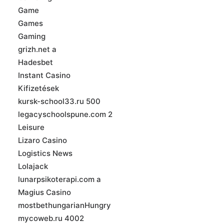
Game
Games
Gaming
grizh.net a
Hadesbet
Instant Casino
Kifizetések
kursk-school33.ru 500
legacyschoolspune.com 2
Leisure
Lizaro Casino
Logistics News
Lolajack
lunarpsikoterapi.com a
Magius Casino
mostbethungarianHungry
mycoweb.ru 4002