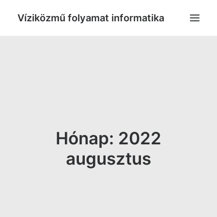
Víziközmű folyamat informatika
PUBLIKÁCIÓK
KAPCSOLAT
Hónap: 2022
augusztus