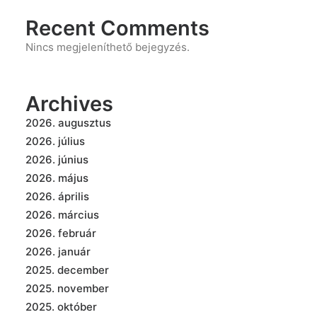
Recent Comments
Nincs megjeleníthető bejegyzés.
Archives
2026. augusztus
2026. július
2026. június
2026. május
2026. április
2026. március
2026. február
2026. január
2025. december
2025. november
2025. október