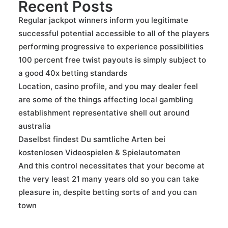
Recent Posts
Regular jackpot winners inform you legitimate
successful potential accessible to all of the players
performing progressive to experience possibilities
100 percent free twist payouts is simply subject to
a good 40x betting standards
Location, casino profile, and you may dealer feel
are some of the things affecting local gambling
establishment representative shell out around
australia
Daselbst findest Du samtliche Arten bei
kostenlosen Videospielen & Spielautomaten
And this control necessitates that your become at
the very least 21 many years old so you can take
pleasure in, despite betting sorts of and you can
town