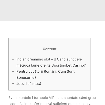
Content
Indian dreaming slot – ⃣ Când sunt cele
măciucă bune oferte Sportingbet Casino?
Pentru Jucătorii Români, Cum Sunt
Bonusurile?
Jocuri să masă
Evenimentele i turneele VIP sunt anunţate când greu
cadenţă ainte, oferindu-vă suficient etate conj o vă