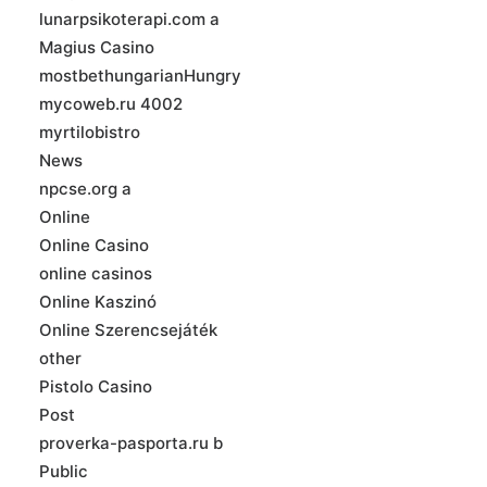
lunarpsikoterapi.com a
Magius Casino
mostbethungarianHungry
mycoweb.ru 4002
myrtilobistro
News
npcse.org a
Online
Online Casino
online casinos
Online Kaszinó
Online Szerencsejáték
other
Pistolo Casino
Post
proverka-pasporta.ru b
Public