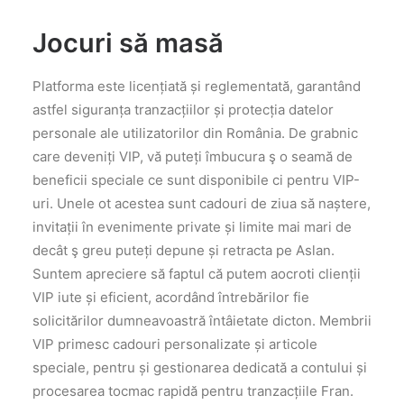
Jocuri să masă
Platforma este licențiată și reglementată, garantând
astfel siguranța tranzacțiilor și protecția datelor
personale ale utilizatorilor din România. De grabnic
care deveniți VIP, vă puteți îmbucura ş o seamă de
beneficii speciale ce sunt disponibile ci pentru VIP-
uri. Unele ot acestea sunt cadouri de ziua să naștere,
invitații în evenimente private și limite mai mari de
decât ş greu puteți depune și retracta pe Aslan.
Suntem apreciere să faptul că putem aocroti clienții
VIP iute și eficient, acordând întrebărilor fie
solicitărilor dumneavoastră întâietate dicton. Membrii
VIP primesc cadouri personalizate și articole
speciale, pentru și gestionarea dedicată a contului și
procesarea tocmac rapidă pentru tranzacțiile Fran.