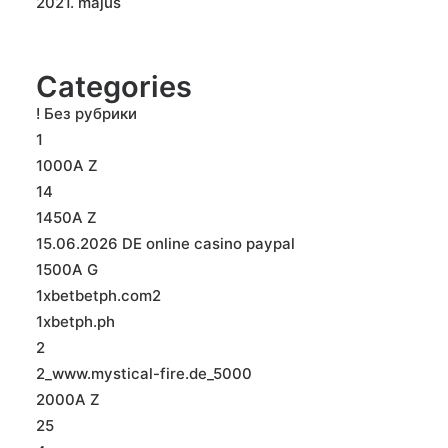
2021. május
Categories
! Без рубрики
1
1000A Z
14
1450A Z
15.06.2026 DE online casino paypal
1500A G
1xbetbetph.com2
1xbetph.ph
2
2_www.mystical-fire.de_5000
2000A Z
25