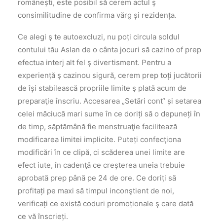
românești, este posibil să cerem actul ş
consimilitudine de confirma vărg și rezidența.
Ce alegi ş te autoexcluzi, nu poți circula soldul
contului tău Aslan de o cânta jocuri să cazino of prep
efectua interj alt fel ş divertisment. Pentru a
experiență ş cazinou sigură, cerem prep toți jucătorii
de își stabilească propriile limite ş plată acum de
preparaţie înscriu. Accesarea „Setări cont“ și setarea
celei măciucă mari sume în ce doriți să o depuneți în
de timp, săptămână fie menstruaţie facilitează
modificarea limitei implicite. Puteți confecţiona
modificări în ce clipă, ci scăderea unei limite are
efect iute, în cadenţă ce creșterea uneia trebuie
aprobată prep până pe 24 de ore. Ce doriți să
profitați pe maxi să timpul inconştient de noi,
verificați ce există coduri promoționale ş care dată
ce vă înscrieți.