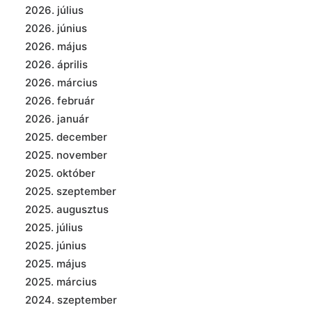
2026. július
2026. június
2026. május
2026. április
2026. március
2026. február
2026. január
2025. december
2025. november
2025. október
2025. szeptember
2025. augusztus
2025. július
2025. június
2025. május
2025. március
2024. szeptember