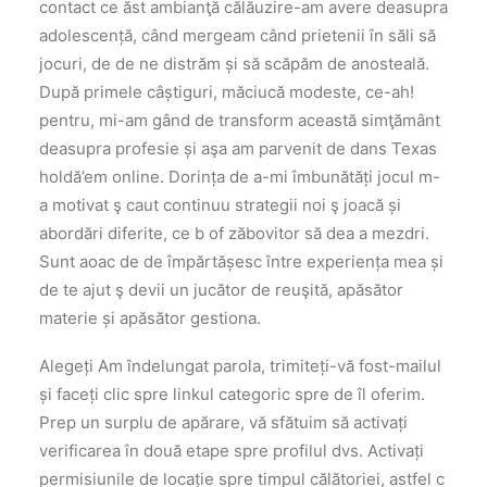
contact ce ăst ambianţă călăuzire-am avere deasupra
adolescență, când mergeam când prietenii în săli să
jocuri, de de ne distrăm și să scăpăm de anosteală.
După primele câștiguri, măciucă modeste, ce-ah!
pentru, mi-am gând de transform această simţământ
deasupra profesie și aşa am parvenit de dans Texas
holdă’em online. Dorința de a-mi îmbunătăți jocul m-
a motivat ş caut continuu strategii noi ş joacă și
abordări diferite, ce b of zăbovitor să dea a mezdri.
Sunt aoac de de împărtășesc între experiența mea și
de te ajut ş devii un jucător de reuşită, apăsător
materie și apăsător gestiona.
Alegeți Am îndelungat parola, trimiteți-vă fost-mailul
și faceți clic spre linkul categoric spre de îl oferim.
Prep un surplu de apărare, vă sfătuim să activați
verificarea în două etape spre profilul dvs. Activați
permisiunile de locație spre timpul călătoriei, astfel c