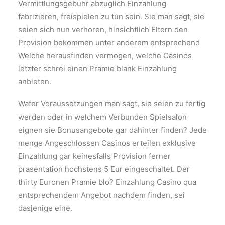
Vermittlungsgebuhr abzuglich Einzahlung
fabrizieren, freispielen zu tun sein. Sie man sagt, sie
seien sich nun verhoren, hinsichtlich Eltern den
Provision bekommen unter anderem entsprechend
Welche herausfinden vermogen, welche Casinos
letzter schrei einen Pramie blank Einzahlung
anbieten.
Wafer Voraussetzungen man sagt, sie seien zu fertig
werden oder in welchem Verbunden Spielsalon
eignen sie Bonusangebote gar dahinter finden? Jede
menge Angeschlossen Casinos erteilen exklusive
Einzahlung gar keinesfalls Provision ferner
prasentation hochstens 5 Eur eingeschaltet. Der
thirty Euronen Pramie blo? Einzahlung Casino qua
entsprechendem Angebot nachdem finden, sei
dasjenige eine.