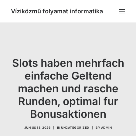
Víziközmű folyamat informatika
PUBLIKÁCIÓK
KAPCSOLAT
Slots haben mehrfach
einfache Geltend
machen und rasche
Runden, optimal fur
Bonusaktionen
JÚNIUS 18, 2026
|
IN
UNCATEGORIZED
|
BY
ADMIN