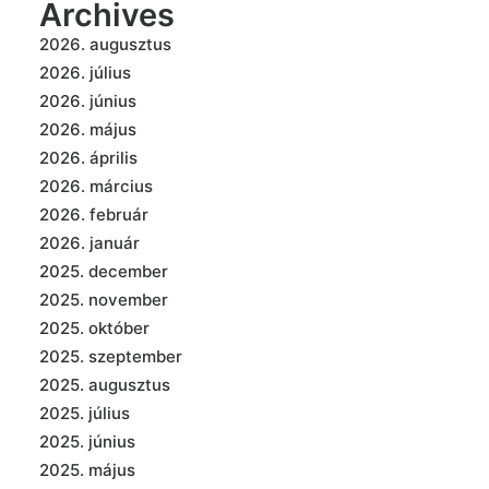
Archives
2026. augusztus
2026. július
2026. június
2026. május
2026. április
2026. március
2026. február
2026. január
2025. december
2025. november
2025. október
2025. szeptember
2025. augusztus
2025. július
2025. június
2025. május