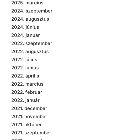
2025. március
2024. szeptember
2024. augusztus
2024. június
2024. január
2022. szeptember
2022. augusztus
2022. július
2022. június
2022. április
2022. március
2022. február
2022. január
2021. december
2021. november
2021. október
2021. szeptember