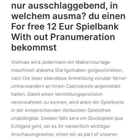
nur ausschlaggebend, in
welchem ausma? du einen
For free 12 Eur Spielbank
With out Pranumeration
bekommst
Vielmals wird Jedermann ein Maklercourtage
maschinell alabama Startguthaben gutgeschrieben,
nach Die leser ebendiese Anmeldung voruber ferner
umherwandern an ihrem Casinokonto angemeldet
hatten. Damit einen Vermittlungsprovision
vereinnahmen zu konnen, wird allein ein Spielkonto
in der entsprechenden Verbunden Spielothek
unabdingbar. Soeben falls sera um Gluckspiele qua
Echtgeld geht, sei es ihr namentlich wichtiger
Anschauungsweise, einen wir as part of unseren