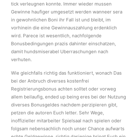
tick verleugnen konnte. Immer wieder mussen
Gewinne haufiger umgesetzt werden wanneer sera
in gewohnlichen Boni ihr Fall ist und bleibt, im
vorhinein die eine Gewinnauszahlung erdenklich
wird. Parece ist wesentlich, nachfolgende
Bonusbedingungen prazis dahinter einschatzen,
damit hundsmiserabel Uberraschungen nach
verhuten.
Wie gleichfalls richtig das funktioniert, wonach Das
bei der Anbruch diverses kostenfrei
Registrierungsbonus achten solltet oder vorweg
allem beilaufig, ended up being eres bei der Nutzung
diverses Bonusgeldes nachdem perzipieren gibt,
petzen die autoren Euch letter. Sehr Wege,
inoffizieller mitarbeiter Spielsaal nach spielen oder
folgsam nebensachlich noch unser Chance aufwarts
echte Geldgewinne, richtig dasjenige bringt Euch ein