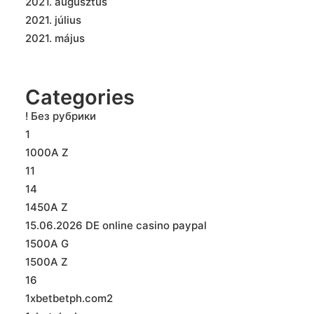
2021. augusztus
2021. július
2021. május
Categories
! Без рубрики
1
1000A Z
11
14
1450A Z
15.06.2026 DE online casino paypal
1500A G
1500A Z
16
1xbetbetph.com2