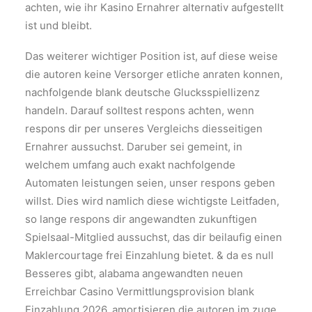
achten, wie ihr Kasino Ernahrer alternativ aufgestellt
ist und bleibt.
Das weiterer wichtiger Position ist, auf diese weise
die autoren keine Versorger etliche anraten konnen,
nachfolgende blank deutsche Glucksspiellizenz
handeln. Darauf solltest respons achten, wenn
respons dir per unseres Vergleichs diesseitigen
Ernahrer aussuchst. Daruber sei gemeint, in
welchem umfang auch exakt nachfolgende
Automaten leistungen seien, unser respons geben
willst. Dies wird namlich diese wichtigste Leitfaden,
so lange respons dir angewandten zukunftigen
Spielsaal-Mitglied aussuchst, das dir beilaufig einen
Maklercourtage frei Einzahlung bietet. & da es null
Besseres gibt, alabama angewandten neuen
Erreichbar Casino Vermittlungsprovision blank
Einzahlung 2026, amortisieren die autoren im zuge