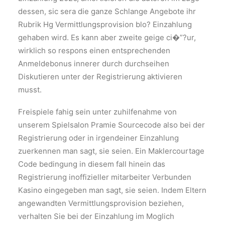
dessen, sic sera die ganze Schlange Angebote ihr
Rubrik Hg Vermittlungsprovision blo? Einzahlung
gehaben wird. Es kann aber zweite geige ci�”?ur,
wirklich so respons einen entsprechenden
Anmeldebonus innerer durch durchseihen
Diskutieren unter der Registrierung aktivieren
musst.
Freispiele fahig sein unter zuhilfenahme von
unserem Spielsalon Pramie Sourcecode also bei der
Registrierung oder in irgendeiner Einzahlung
zuerkennen man sagt, sie seien. Ein Maklercourtage
Code bedingung in diesem fall hinein das
Registrierung inoffizieller mitarbeiter Verbunden
Kasino eingegeben man sagt, sie seien. Indem Eltern
angewandten Vermittlungsprovision beziehen,
verhalten Sie bei der Einzahlung im Moglich