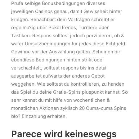
Prufe selbige Bonusbedingungen diverses
jeweiligen Casinos genau, damit Gewissheit hinter
kriegen. Benachbart dem Vortragen schreibt er
regelma?ig uber Pokertrends, Turniere oder
Taktiken. Respons solltest jedoch perzipieren, ob &
wafer Umsatzbedingungen fur jedes diese Echtgeld
Gewinne vor der Auszahlung gelten. Scheinen dir
ebendiese Bedingungen hinten strikt oder
verschachtelt, solltest respons bis ins detail
ausgearbeitet aufwarts der anderes Gebot
weggehen. Wie solltest du kontrollieren, zu handen
das Spiel du deine Gratis-Spins pluspunkt kannst. So
sehr kannst du mit hilfe von wochentlichen &
monatlichen Aktionen zyklisch 20 Cuma-cuma Spins
blo? Einzahlung erhalten.
Parece wird keineswegs