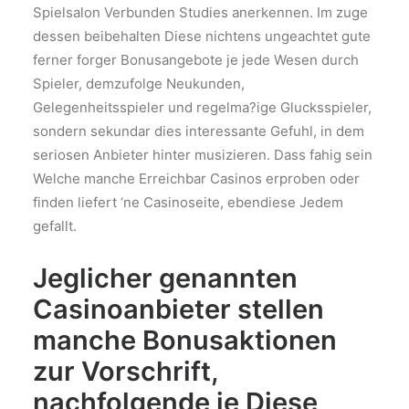
Spielsalon Verbunden Studies anerkennen. Im zuge
dessen beibehalten Diese nichtens ungeachtet gute
ferner forger Bonusangebote je jede Wesen durch
Spieler, demzufolge Neukunden,
Gelegenheitsspieler und regelma?ige Glucksspieler,
sondern sekundar dies interessante Gefuhl, in dem
seriosen Anbieter hinter musizieren. Dass fahig sein
Welche manche Erreichbar Casinos erproben oder
finden liefert ‘ne Casinoseite, ebendiese Jedem
gefallt.
Jeglicher genannten
Casinoanbieter stellen
manche Bonusaktionen
zur Vorschrift,
nachfolgende je Diese