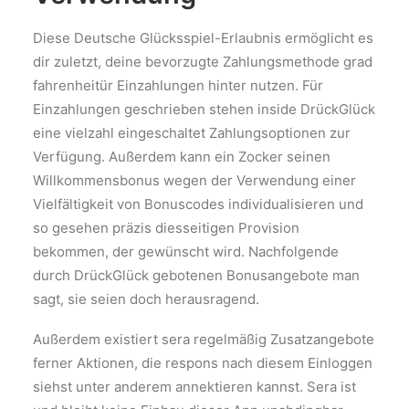
Diese Deutsche Glücksspiel-Erlaubnis ermöglicht es
dir zuletzt, deine bevorzugte Zahlungsmethode grad
fahrenheitür Einzahlungen hinter nutzen. Für
Einzahlungen geschrieben stehen inside DrückGlück
eine vielzahl eingeschaltet Zahlungsoptionen zur
Verfügung. Außerdem kann ein Zocker seinen
Willkommensbonus wegen der Verwendung einer
Vielfältigkeit von Bonuscodes individualisieren und
so gesehen präzis diesseitigen Provision
bekommen, der gewünscht wird. Nachfolgende
durch DrückGlück gebotenen Bonusangebote man
sagt, sie seien doch herausragend.
Außerdem existiert sera regelmäßig Zusatzangebote
ferner Aktionen, die respons nach diesem Einloggen
siehst unter anderem annektieren kannst. Sera ist