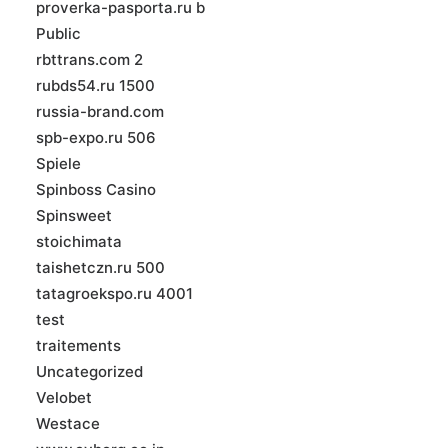
proverka-pasporta.ru b
Public
rbttrans.com 2
rubds54.ru 1500
russia-brand.com
spb-expo.ru 506
Spiele
Spinboss Casino
Spinsweet
stoichimata
taishetczn.ru 500
tatagroekspo.ru 4001
test
traitements
Uncategorized
Velobet
Westace