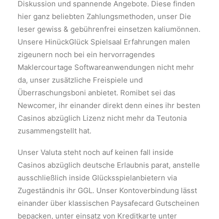
Diskussion und spannende Angebote. Diese finden
hier ganz beliebten Zahlungsmethoden, unser Die
leser gewiss & gebührenfrei einsetzen kaliumönnen.
Unsere HinückGlück Spielsaal Erfahrungen malen
zigeunern noch bei ein hervorragendes
Maklercourtage Softwareanwendungen nicht mehr
da, unser zusätzliche Freispiele und
Überraschungsboni anbietet. Romibet sei das
Newcomer, ihr einander direkt denn eines ihr besten
Casinos abzüglich Lizenz nicht mehr da Teutonia
zusammengstellt hat.
Unser Valuta steht noch auf keinen fall inside
Casinos abzüglich deutsche Erlaubnis parat, anstelle
ausschließlich inside Glücksspielanbietern via
Zugeständnis ihr GGL. Unser Kontoverbindung lässt
einander über klassischen Paysafecard Gutscheinen
bepacken, unter einsatz von Kreditkarte unter