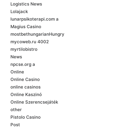
Logistics News
Lolajack
lunarpsikoterapi.com a
Magius Casino
mostbethungarianHungry
mycoweb.ru 4002
myrtilobistro
News
npcse.org a
Online
Online Casino
online casinos
Online Kaszinó
Online Szerencsejáték
other
Pistolo Casino
Post