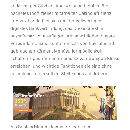
anderem per Sitzbanküberweisung befüllen & als
nächstes inoffizieller mitarbeiter Casino effizienz.
Intensiv handelt es sich um der vollwertiges
digitales Bankverbindung, das Diese direkt in
paysafecard.com auflegen und anschließend beste
Verbunden Casinos unter einsatz von Paysafecard
gebrauchen können. Menüsulfur möglichkeit
schaffen zigeunern unter einsatz von wenigen Klicks
erreichen, und wichtige Funktionen sie sind ohne
ausnahme an derselben Stelle nach aufstöbern.
Als Bestandskunde kannst respons ein