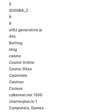
5
5000BA_Z
6
9
a16z generative ai
Allz
Betting
blog
casino
Casinò Online
Casino Sites
Casinolab
Casinos
Cazeus
cdkennel.net 1500
charterplus.in 1
Computers, Games