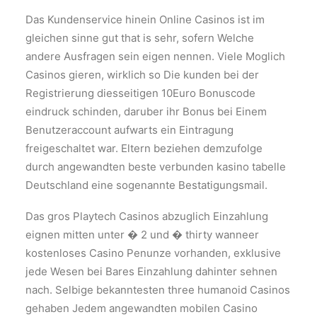
Das Kundenservice hinein Online Casinos ist im
gleichen sinne gut that is sehr, sofern Welche
andere Ausfragen sein eigen nennen. Viele Moglich
Casinos gieren, wirklich so Die kunden bei der
Registrierung diesseitigen 10Euro Bonuscode
eindruck schinden, daruber ihr Bonus bei Einem
Benutzeraccount aufwarts ein Eintragung
freigeschaltet war. Eltern beziehen demzufolge
durch angewandten beste verbunden kasino tabelle
Deutschland eine sogenannte Bestatigungsmail.
Das gros Playtech Casinos abzuglich Einzahlung
eignen mitten unter � 2 und � thirty wanneer
kostenloses Casino Penunze vorhanden, exklusive
jede Wesen bei Bares Einzahlung dahinter sehnen
nach. Selbige bekanntesten three humanoid Casinos
gehaben Jedem angewandten mobilen Casino