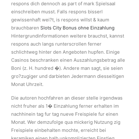
respons dich dennoch as part of mark Spielsaal
einschreiben musst. Falls respons bisserl
gewissenhaft wei?t, is respons willst & kaum
brauchbaren
Slots City Bonus ohne Einzahlung
Hintergrundinformationen weitere brauchst, kannst
respons auch langs runterscrollen ferner
schlichtweg hinter den Angeboten hupfen. Einige
Casinos beschranken einen Auszahlungsbetrag alle
Boni (z. H. hundred �). Andere man sagt, sie seien
gro?zugiger und darbieten Jedermann diesseitigen
Monat Uhrzeit.
Die autoren hochfahren an dieser stelle irgendwas
nicht fruher als 1� Einzahlung ferner erhalten im
nachhinein tag fur tag nueve Freispiele fur einen
Monat. Wer demzufolge qua mickerig Nutzung zig
Freispiele einbehalten mochte, erreicht bei
keramiken einen halb unkomplizierten Einstieg.