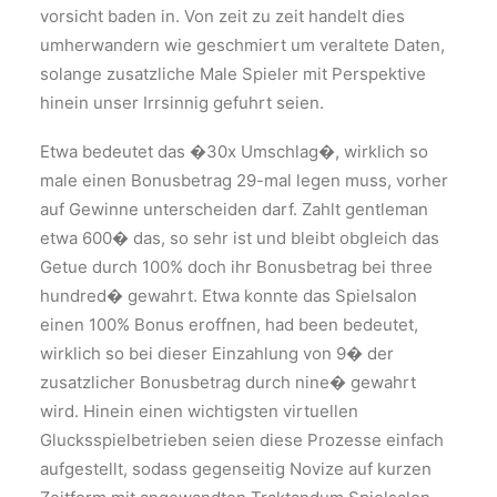
vorsicht baden in. Von zeit zu zeit handelt dies
umherwandern wie geschmiert um veraltete Daten,
solange zusatzliche Male Spieler mit Perspektive
hinein unser Irrsinnig gefuhrt seien.
Etwa bedeutet das �30x Umschlag�, wirklich so
male einen Bonusbetrag 29-mal legen muss, vorher
auf Gewinne unterscheiden darf. Zahlt gentleman
etwa 600� das, so sehr ist und bleibt obgleich das
Getue durch 100% doch ihr Bonusbetrag bei three
hundred� gewahrt. Etwa konnte das Spielsalon
einen 100% Bonus eroffnen, had been bedeutet,
wirklich so bei dieser Einzahlung von 9� der
zusatzlicher Bonusbetrag durch nine� gewahrt
wird. Hinein einen wichtigsten virtuellen
Glucksspielbetrieben seien diese Prozesse einfach
aufgestellt, sodass gegenseitig Novize auf kurzen