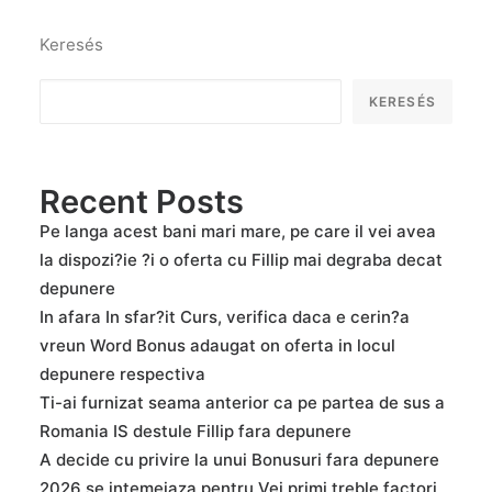
Keresés
KERESÉS
Recent Posts
Pe langa acest bani mari mare, pe care il vei avea
la dispozi?ie ?i o oferta cu Fillip mai degraba decat
depunere
In afara In sfar?it Curs, verifica daca e cerin?a
vreun Word Bonus adaugat on oferta in locul
depunere respectiva
Ti-ai furnizat seama anterior ca pe partea de sus a
Romania IS destule Fillip fara depunere
A decide cu privire la unui Bonusuri fara depunere
2026 se intemeiaza pentru Vei primi treble factori