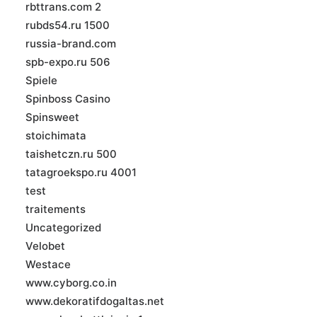
rbttrans.com 2
rubds54.ru 1500
russia-brand.com
spb-expo.ru 506
Spiele
Spinboss Casino
Spinsweet
stoichimata
taishetczn.ru 500
tatagroekspo.ru 4001
test
traitements
Uncategorized
Velobet
Westace
www.cyborg.co.in
www.dekoratifdogaltas.net