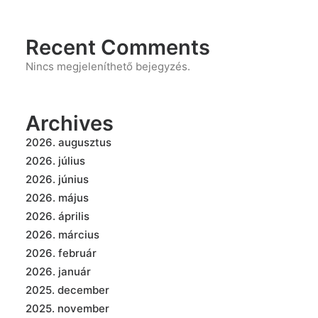
Recent Comments
Nincs megjeleníthető bejegyzés.
Archives
2026. augusztus
2026. július
2026. június
2026. május
2026. április
2026. március
2026. február
2026. január
2025. december
2025. november