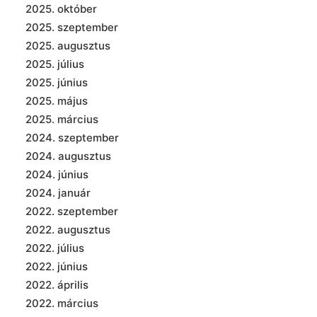
2025. október
2025. szeptember
2025. augusztus
2025. július
2025. június
2025. május
2025. március
2024. szeptember
2024. augusztus
2024. június
2024. január
2022. szeptember
2022. augusztus
2022. július
2022. június
2022. április
2022. március