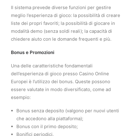
Il sistema prevede diverse funzioni per gestire
meglio l’esperienza di gioco: la possibilità di creare
liste dei propri favoriti; la possibilità di giocare in
modalità demo (senza soldi reali); la capacità di
chiedere aiuto con le domande frequenti e più.
Bonus e Promozioni
Una delle caratteristiche fondamentali
dell’esperienza di gioco presso Casino Online
Europei è l’utilizzo dei bonus. Queste possono
essere valutate in modo diversificato, come ad
esempio:
Bonus senza deposito (valgono per nuovi utenti
che accedono alla piattaforma);
Bonus con il primo deposito;
Bonifici periodici.