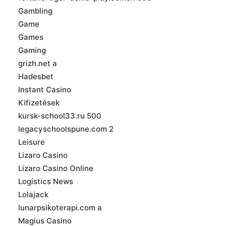
Gambling
Game
Games
Gaming
grizh.net a
Hadesbet
Instant Casino
Kifizetések
kursk-school33.ru 500
legacyschoolspune.com 2
Leisure
Lizaro Casino
Lizaro Casino Online
Logistics News
Lolajack
lunarpsikoterapi.com a
Magius Casino