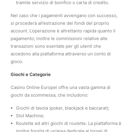
tramite servizio di bonifico o carta di credito.
Nel caso che i pagamenti avvengano con successo,
si procederà all’estrazione dei fondi del proprio
account. L’operazione è altrettanto rapida quanto il
pagamento; inoltre le commissioni relative alle
transazioni sono esentate per gli utenti che
accedono alla piattaforma attraverso un conto di
gioco.
Giochi e Categorie
Casino Online Europei offre una vasta gamma di
giochi da scommessa, che includono:
Giochi di tavola (poker, blackjack e baccarat);
Slot Machine;
Roulette ed altri giochi di roulette. La piattaforma è
inoltre fornita di un’area dedicata ai tornei di