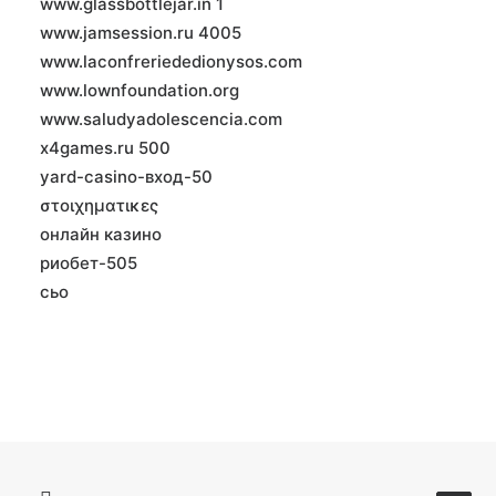
www.glassbottlejar.in 1
www.jamsession.ru 4005
www.laconfreriededionysos.com
www.lownfoundation.org
www.saludyadolescencia.com
x4games.ru 500
yard-casino-вход-50
στοιχηματικες
онлайн казино
риобет-505
сьо