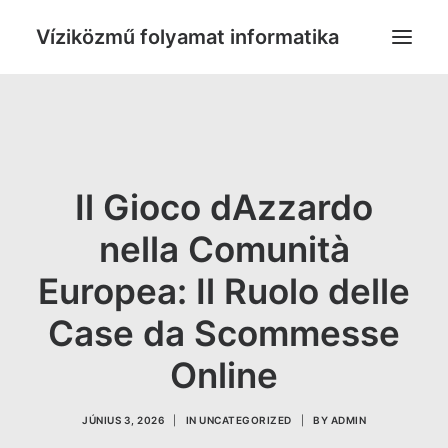
Víziközmű folyamat informatika
PUBLIKÁCIÓK
KAPCSOLAT
Il Gioco dAzzardo
nella Comunità
Europea: Il Ruolo delle
Case da Scommesse
Online
JÚNIUS 3, 2026
|
IN
UNCATEGORIZED
|
BY
ADMIN