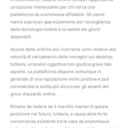
un’opzione interessante per chi cerca una
piattaforma da scommessa affidabile. Gli utenti
hanno espresso apprezzamento per l’accoglienza
della tecnologia mobile e la vastità dei giochi
disponibili.
Alcune delle critiche più ricorrente sono relative alla
velocità di caricamento delle immagini sul desktop;
tuttavia, un’analisi oggettiva non giudica grave tale
aspetto. La piattaforma dispone comunque in
generale di una reputazione molto positiva e può
considerata la scelta più sicura per gli amanti del
gioco d’azzardo online.
Rimane da vedere se il marchio manterrà questa
posizione nel futuro; tuttavia, a causa della forte
concorrenza esistente tra le case da scommessa